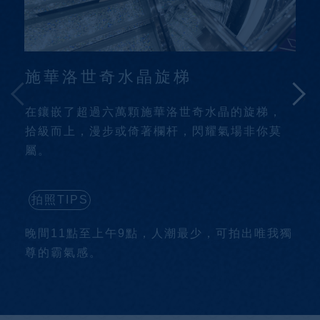
施
華
洛
世
奇
水
晶
旋
梯
‹
›
在
鑲
嵌
了
超
過
六
萬
顆
施
華
洛
世
奇
水
晶
的
旋
梯
，
拾
級
而
上
，
漫
步
或
倚
著
欄
杆
，
閃
耀
氣
場
非
你
莫
屬
。
拍照TIPS
晚
間
1
1
點
至
上
午
9
點
，
人
潮
最
少
，
可
拍
出
唯
我
獨
尊
的
霸
氣
感
。