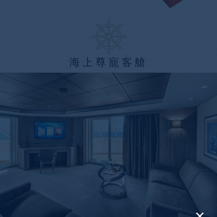
海上尊寵客艙
×