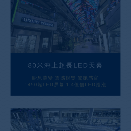
80米海上超長LED天幕
瞬息萬變 震撼視覺 驚艶感官
1450塊LED屏幕 1.4億個LED燈泡