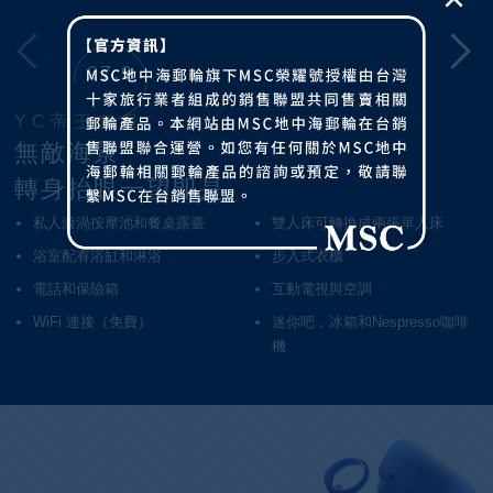
‹
›
27.9
坪
YC帝王套房
無敵海景
轉身抬眼一望即是
私人漩渦按摩池和餐桌露臺
雙人床可轉換成兩張單人床
浴室配有浴缸和淋浴
步入式衣櫃
電話和保險箱
互動電視與空調
WiFi 連接（免費）
迷你吧，冰箱和Nespresso咖啡
機