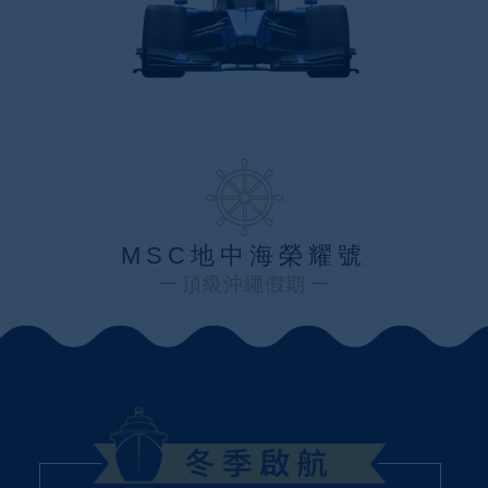
MSC地中海榮耀號
頂級沖繩假期