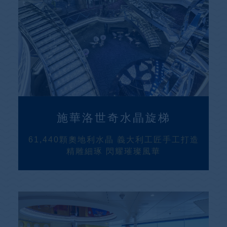
施華洛世奇水晶旋梯
61,440顆奧地利水晶 義大利工匠手工打造
精雕細琢 閃耀璀璨風華