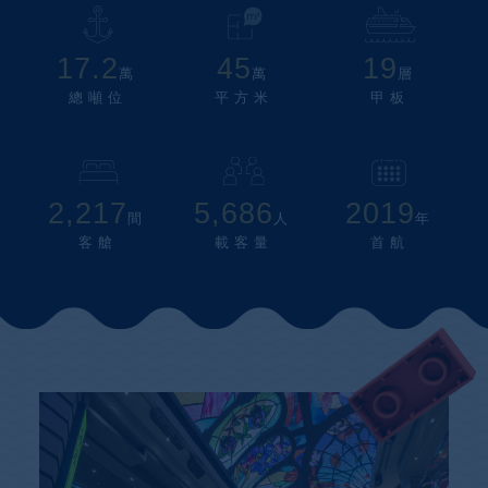
17.2
45
19
萬
萬
層
總噸位
平方米
甲板
2,217
5,686
2019
間
人
年
客艙
載客量
首航