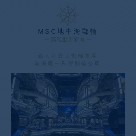
MSC地中海郵輪
滿載世界新奇
義大利最大郵輪集團
歐洲唯一私營郵輪公司