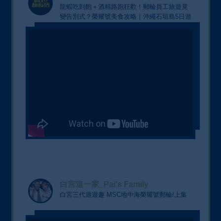
龍蝦吃到飽＋酒精路跑狂歡！郵輪員工旅遊竟
變告別式？榮耀號美食攻略｜沖繩石垣島5日遊
白宮這一家_Pai's Family
白宮三代遊遊趣 MSC地中海榮耀號郵輪/上集