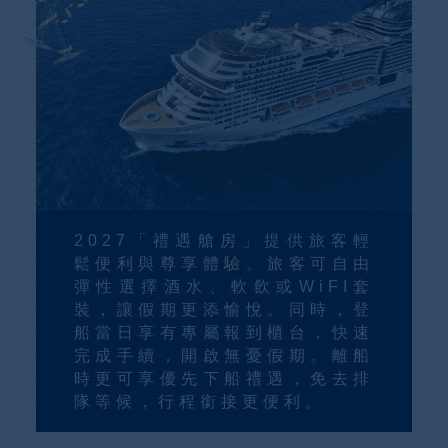
2027「禮遇艙房」提供旅客輕
鬆便利與尊享體驗。旅客可自由
彈性選擇酒水、軟飲或WiFI套
裝，讓假期更添愉悅。同時，登
船當日享有專屬報到櫃台，快速
完成手續，開啟無憂假期。離船
時更可享優先下船禮遇，免去排
隊等候，行程銜接更便利。