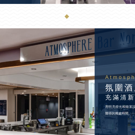
◆
Atmosph
氛圍酒
充滿清
用明亮燈光和簡潔
難得的獨處時間。