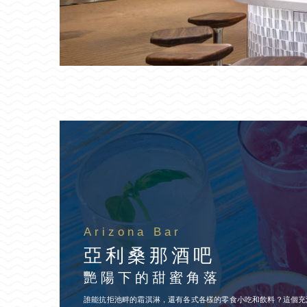
Arizona Bar
亞利桑那酒吧
艷陽下的甜蜜角落
誰能抗拒池畔的霜淇淋，還有各式各樣的零食小吃和飲料？這個充