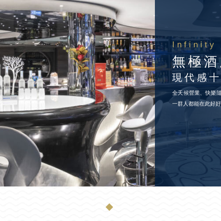
Infinity
無極酒
現代感
全天候營業、快樂
一群人都能在此好
◆