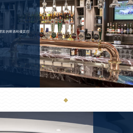
豐富的啤酒和優質烈
◆