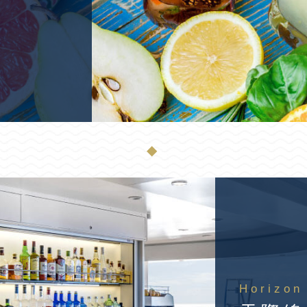
◆
Horizon